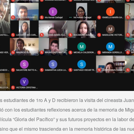
s estudiantes de 1ro A y D recibieron la visita del cineasta Ju
tió con los estudiantes reflexiones acerca de la memoria de Mi
cula “Gloria del Pacífico” y sus futuros proyectos en la labor de
 sino que el mismo trascienda en la memoria histórica de las 