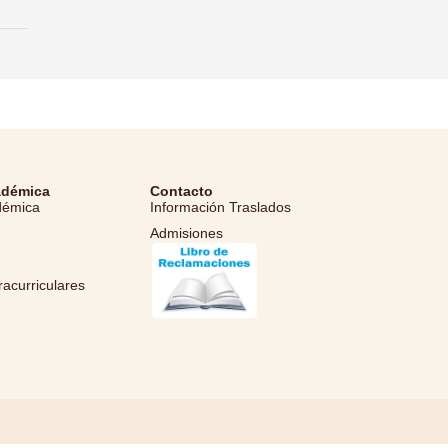
adémica
Contacto
démica
Información Traslados
Admisiones
l
racurriculares