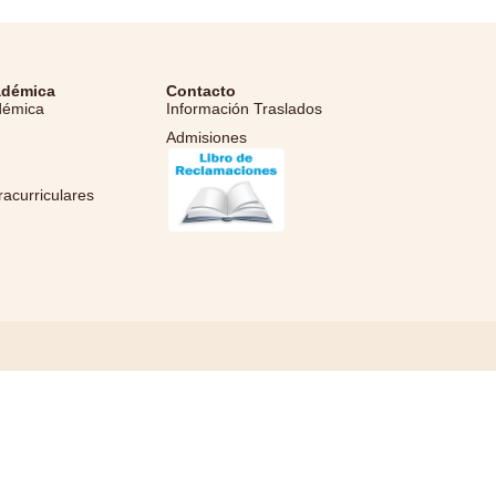
adémica
Contacto
démica
Información Traslados
Admisiones
l
racurriculares