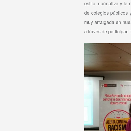
estilo, normativa y l
de colegios públicos 
muy arraigada en nues
a través de participac