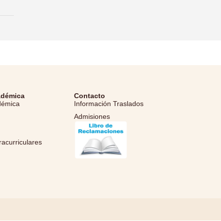
adémica
Contacto
démica
Información Traslados
Admisiones
l
racurriculares