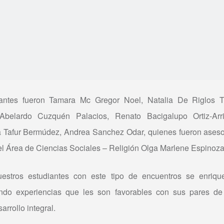
pantes fueron Tamara Mc Gregor Noel, Natalia De Riglos T
 Abelardo Cuzquén Palacios, Renato Bacigalupo Ortiz-Arri
ía Tafur Bermúdez, Andrea Sanchez Odar, quienes fueron ase
el Área de Ciencias Sociales – Religión Olga Marlene Espinoz
uestros estudiantes con este tipo de encuentros se enriq
endo experiencias que les son favorables con sus pares de 
rrollo integral.