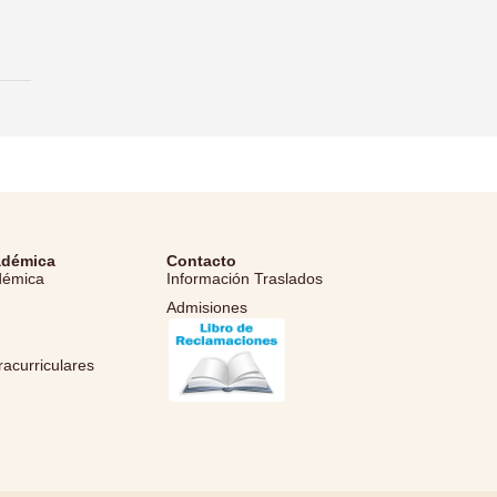
adémica
Contacto
démica
Información Traslados
Admisiones
l
racurriculares