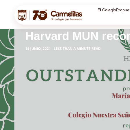
El Colegio
Propue
Harvard MUN recon
14 JUNIO, 2021 - LESS THAN A MINUTE READ