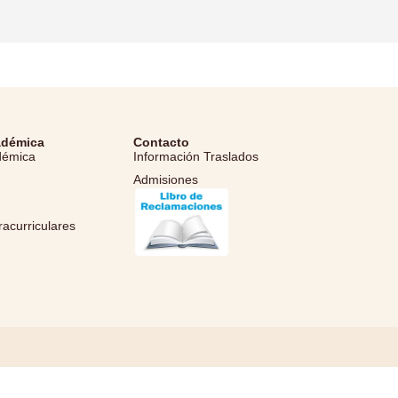
adémica
Contacto
démica
Información Traslados
Admisiones
l
racurriculares