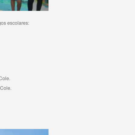
gos escolares:
Cole.
Cole.