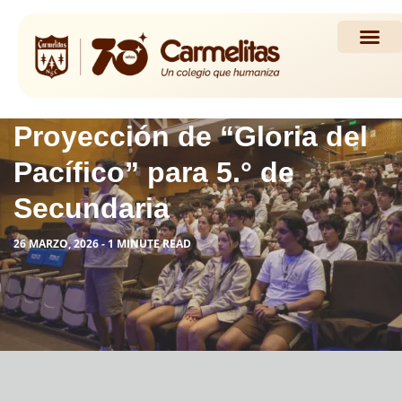
Propuesta Académi
Actividades y Noticias
Proyección de “Gloria del
Pacífico” para 5.° de
Secundaria
26 MARZO, 2026 - 1 MINUTE READ