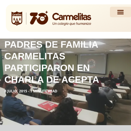
Propuesta Académi
Actividades y Noticias
PADRES DE FAMILIA
CARMELITAS
PARTICIPARON EN
CHARLA DE ACEPTA
8 JULIO, 2015 - 1 MINUTE READ