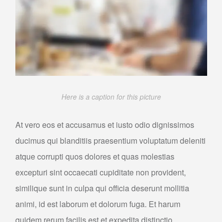
Here is a caption for this picture
At vero eos et accusamus et iusto odio dignissimos
ducimus qui blanditiis praesentium voluptatum deleniti
atque corrupti quos dolores et quas molestias
excepturi sint occaecati cupiditate non provident,
similique sunt in culpa qui officia deserunt mollitia
animi, id est laborum et dolorum fuga. Et harum
quidem rerum facilis est et expedita distinctio.