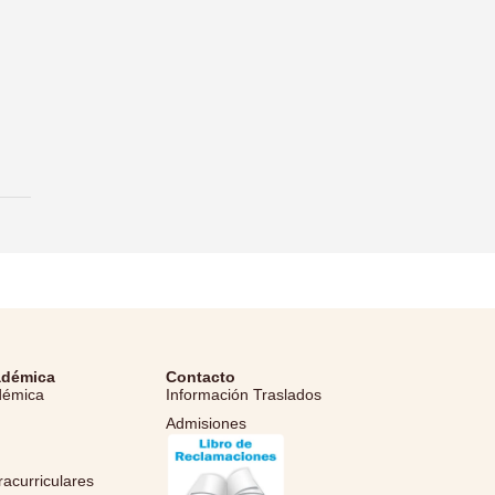
adémica
Contacto
démica
Información Traslados
Admisiones
l
racurriculares