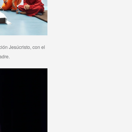
ión Jesúcristo, con el
adre.